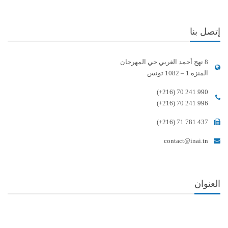
إتصل بنا
8 نهج أحمد الغربي حي المهرجان
المنزه 1 – 1082 تونس
(+216) 70 241 990
(+216) 70 241 996
(+216) 71 781 437
contact@inai.tn
العنوان