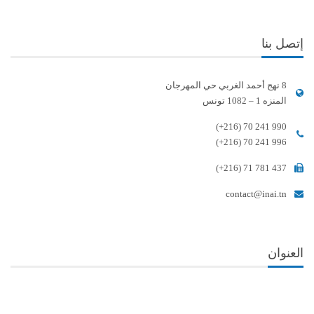
إتصل بنا
8 نهج أحمد الغربي حي المهرجان
المنزه 1 – 1082 تونس
(+216) 70 241 990
(+216) 70 241 996
(+216) 71 781 437
contact@inai.tn
العنوان