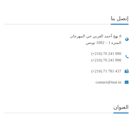
إتصل بنا
8 نهج أحمد الغربي حي المهرجان
المنزه 1 – 1082 تونس
(+216) 70 241 990
(+216) 70 241 996
(+216) 71 781 437
contact@inai.tn
العنوان