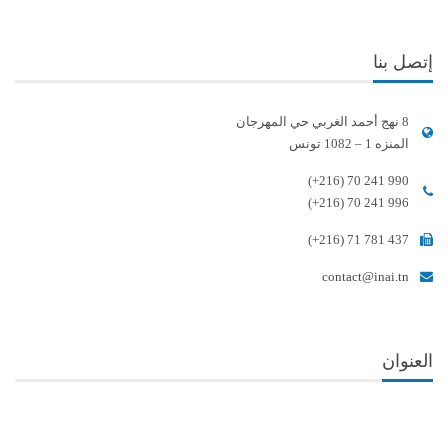
إتصل بنا
8 نهج أحمد الغربي حي المهرجان
المنزه 1 – 1082 تونس
(+216) 70 241 990
(+216) 70 241 996
(+216) 71 781 437
contact@inai.tn
العنوان