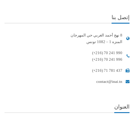
إتصل بنا
8 نهج أحمد الغربي حي المهرجان
المنزه 1 – 1082 تونس
(+216) 70 241 990
(+216) 70 241 996
(+216) 71 781 437
contact@inai.tn
العنوان