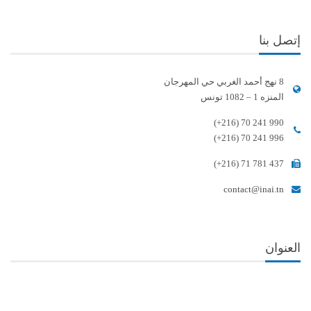
إتصل بنا
8 نهج أحمد الغربي حي المهرجان
المنزه 1 – 1082 تونس
(+216) 70 241 990
(+216) 70 241 996
(+216) 71 781 437
contact@inai.tn
العنوان