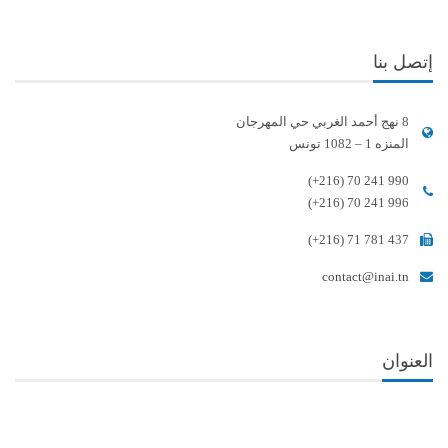
إتصل بنا
8 نهج أحمد الغربي حي المهرجان
المنزه 1 – 1082 تونس
(+216) 70 241 990
(+216) 70 241 996
(+216) 71 781 437
contact@inai.tn
العنوان