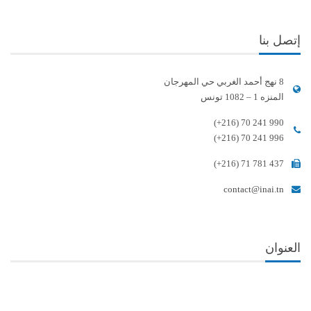
إتصل بنا
8 نهج أحمد الغربي حي المهرجان
المنزه 1 – 1082 تونس
(+216) 70 241 990
(+216) 70 241 996
(+216) 71 781 437
contact@inai.tn
العنوان