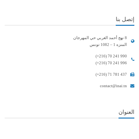
إتصل بنا
8 نهج أحمد الغربي حي المهرجان
المنزه 1 – 1082 تونس
(+216) 70 241 990
(+216) 70 241 996
(+216) 71 781 437
contact@inai.tn
العنوان