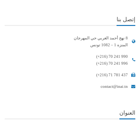
إتصل بنا
8 نهج أحمد الغربي حي المهرجان
المنزه 1 – 1082 تونس
(+216) 70 241 990
(+216) 70 241 996
(+216) 71 781 437
contact@inai.tn
العنوان