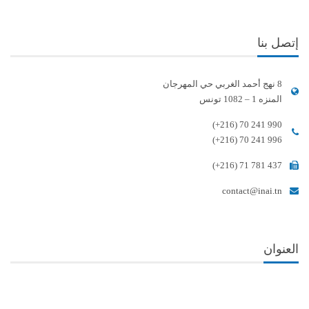
إتصل بنا
8 نهج أحمد الغربي حي المهرجان
المنزه 1 – 1082 تونس
(+216) 70 241 990
(+216) 70 241 996
(+216) 71 781 437
contact@inai.tn
العنوان