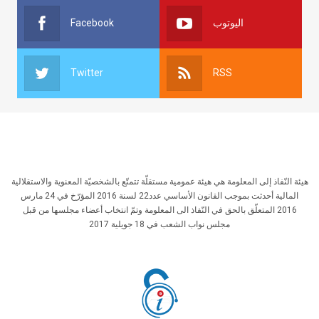
Facebook
اليوتوب
Twitter
RSS
هيئة النّفاذ إلى المعلومة هي هيئة عمومية مستقلّة تتمتّع بالشخصيّة المعنوية والاستقلالية
المالية أحدثت بموجب القانون الأساسي عدد22 لسنة 2016 المؤرّخ في 24 مارس
2016 المتعلّق بالحق في النّفاذ الى المعلومة وتمّ انتخاب أعضاء مجلسها من قبل
مجلس نواب الشعب في 18 جويلية 2017