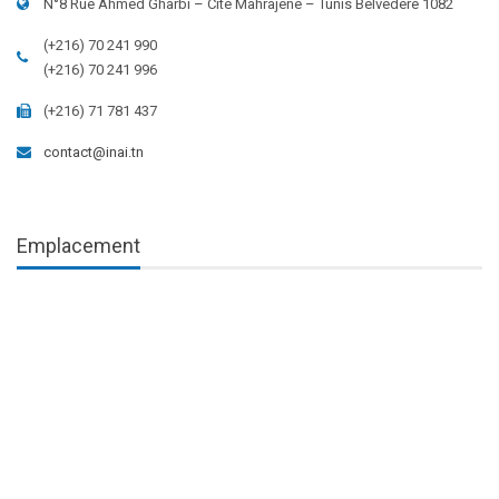
N°8 Rue Ahmed Gharbi – Cité Mahrajène – Tunis Belvédère 1082
(+216) 70 241 990
(+216) 70 241 996
(+216) 71 781 437
contact@inai.tn
Emplacement