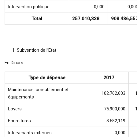
Intervention publique
0,000
0,00
Total
257.010,338
908.436,55
Subvention de l’Etat
En Dinars
Type de dépense
2017
Maintenance, ameublement et
102.762,603
équipements
Loyers
75.900,000
Fournitures
8.582,119
Intervenants externes
0,000