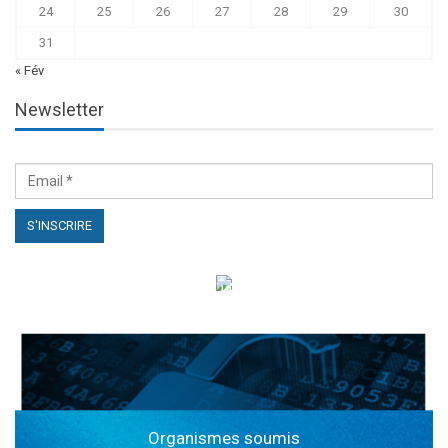
24
25
26
27
28
29
30
31
« Fév
Newsletter
الهياكل الخاضعة لقانون النفاذ إلى المعلومة
Organismes soumis