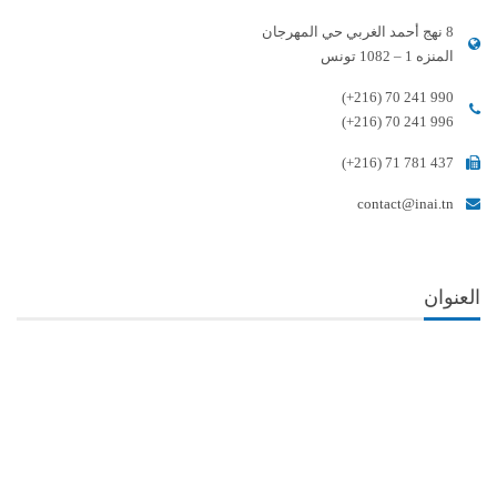
8 نهج أحمد الغربي حي المهرجان
المنزه 1 – 1082 تونس
(+216) 70 241 990
(+216) 70 241 996
(+216) 71 781 437
contact@inai.tn
العنوان