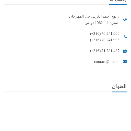
8 نهج أحمد الغربي حي المهرجان
المنزه 1 – 1082 تونس
(+216) 70 241 990
(+216) 70 241 996
(+216) 71 781 437
contact@inai.tn
العنوان