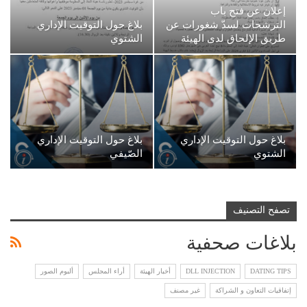
إعلان عن فتح باب
الترشحات لسدّ شغورات عن
بلاغ حول التوقيت الإداري
طريق الإلحاق لدى الهيئة
الشتوي
بلاغ حول التوقيت الإداري
بلاغ حول التوقيت الإداري
الشتوي
الصّيفي
تصفح التصنيف
بلاغات صحفية
DATING TIPS
DLL INJECTION
أخبار الهيئة
أراء المجلس
ألبوم الصور
إتفاقيات التعاون و الشراكة
غير مصنف