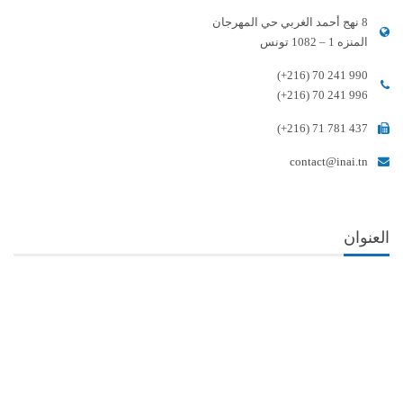
8 نهج أحمد الغربي حي المهرجان
المنزه 1 – 1082 تونس
(+216) 70 241 990
(+216) 70 241 996
(+216) 71 781 437
contact@inai.tn
العنوان