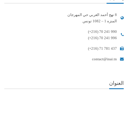
8 نهج أحمد الغربي حي المهرجان
المنزه 1 – 1082 تونس
(+216) 70 241 990
(+216) 70 241 996
(+216) 71 781 437
contact@inai.tn
العنوان