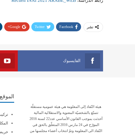
رابط الدراسة:
Recueil INAI 2021 ARABE_WEB
Google+
Twitter
Facebook
نشر
الفايسبوك
الموقع
هيئة النّفاذ إلى المعلومة هي هيئة عمومية مستقلّة
تتمتّع بالشخصيّة المعنوية والاستقلالية المالية
تركيب
أحدثت بموجب القانون الأساسي عدد22 لسنة 2016
المكلف
المؤرّخ في 24 مارس 2016 المتعلّق بالحق في
النّفاذ الى المعلومة وتمّ انتخاب أعضاء مجلسها من
خريطة