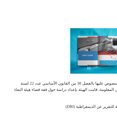
في إطار ممارسة هيئة النفاذ إلى المعلومة لصلاحياتها المنصوص عليها بالفصل 38 من القانون الأساسي عدد 22 لسنة
اذ إلى المعلومة، قامت الهيئة بإعداد دراسة حول فقه قضاء هيئة النفاذ
لتقرير عن الديمقراطية (DRI)