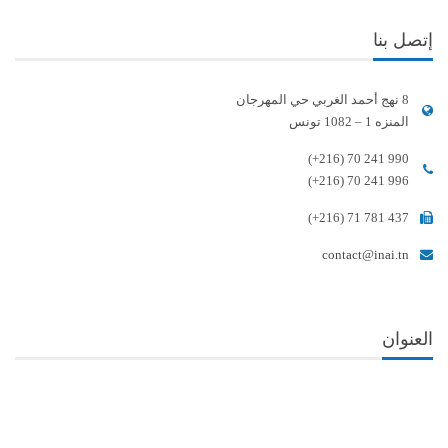
إتصل بنا
8 نهج أحمد الغربي حي المهرجان
المنزه 1 – 1082 تونس
(+216) 70 241 990
(+216) 70 241 996
(+216) 71 781 437
contact@inai.tn
العنوان