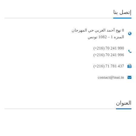
إتصل بنا
8 نهج أحمد الغربي حي المهرجان
المنزه 1 – 1082 تونس
(+216) 70 241 990
(+216) 70 241 996
(+216) 71 781 437
contact@inai.tn
العنوان