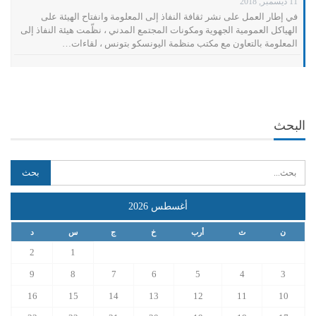
11 ديسمبر, 2018
في إطار العمل على نشر ثقافة النفاذ إلى المعلومة وانفتاح الهيئة على
الهياكل العمومية الجهوية ومكونات المجتمع المدني ، نظّمت هيئة النفاذ إلى
المعلومة بالتعاون مع مكتب منظمة اليونسكو بتونس ، لقاءات…
البحث
أغسطس 2026
ن
ث
أرب
خ
ج
س
د
2
1
9
8
7
6
5
4
3
16
15
14
13
12
11
10