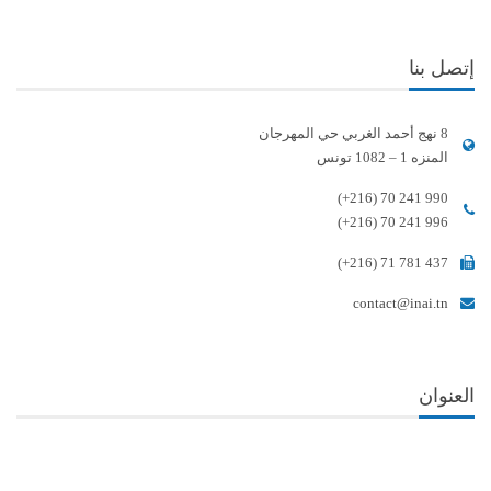
إتصل بنا
8 نهج أحمد الغربي حي المهرجان
المنزه 1 – 1082 تونس
(+216) 70 241 990
(+216) 70 241 996
(+216) 71 781 437
contact@inai.tn
العنوان