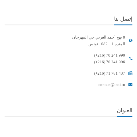
إتصل بنا
8 نهج أحمد الغربي حي المهرجان
المنزه 1 – 1082 تونس
(+216) 70 241 990
(+216) 70 241 996
(+216) 71 781 437
contact@inai.tn
العنوان