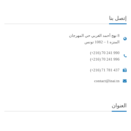
إتصل بنا
8 نهج أحمد الغربي حي المهرجان
المنزه 1 – 1082 تونس
(+216) 70 241 990
(+216) 70 241 996
(+216) 71 781 437
contact@inai.tn
العنوان