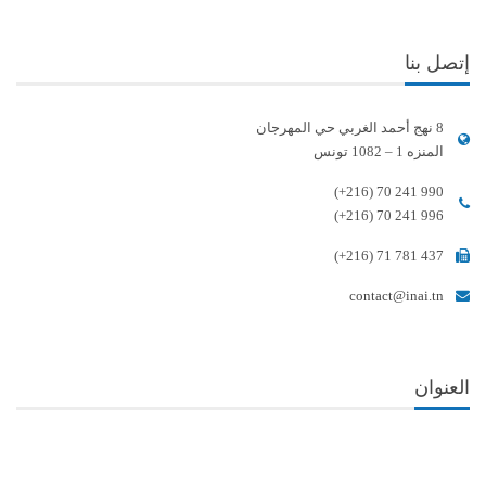
إتصل بنا
8 نهج أحمد الغربي حي المهرجان
المنزه 1 – 1082 تونس
(+216) 70 241 990
(+216) 70 241 996
(+216) 71 781 437
contact@inai.tn
العنوان