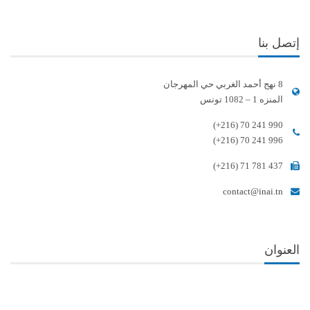
إتصل بنا
8 نهج أحمد الغربي حي المهرجان
المنزه 1 – 1082 تونس
(+216) 70 241 990
(+216) 70 241 996
(+216) 71 781 437
contact@inai.tn
العنوان