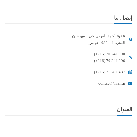
إتصل بنا
8 نهج أحمد الغربي حي المهرجان
المنزه 1 – 1082 تونس
(+216) 70 241 990
(+216) 70 241 996
(+216) 71 781 437
contact@inai.tn
العنوان