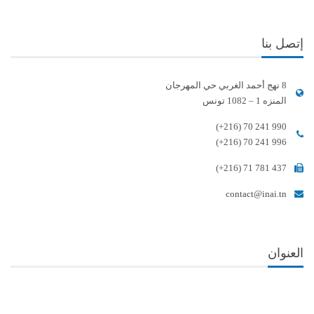
إتصل بنا
8 نهج أحمد الغربي حي المهرجان
المنزه 1 – 1082 تونس
(+216) 70 241 990
(+216) 70 241 996
(+216) 71 781 437
contact@inai.tn
العنوان