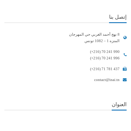
إتصل بنا
8 نهج أحمد الغربي حي المهرجان
المنزه 1 – 1082 تونس
(+216) 70 241 990
(+216) 70 241 996
(+216) 71 781 437
contact@inai.tn
العنوان