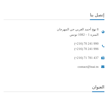
إتصل بنا
8 نهج أحمد الغربي حي المهرجان
المنزه 1 – 1082 تونس
(+216) 70 241 990
(+216) 70 241 996
(+216) 71 781 437
contact@inai.tn
العنوان