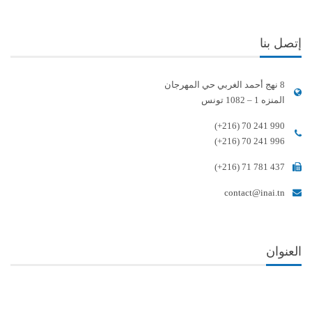
إتصل بنا
8 نهج أحمد الغربي حي المهرجان
المنزه 1 – 1082 تونس
(+216) 70 241 990
(+216) 70 241 996
(+216) 71 781 437
contact@inai.tn
العنوان