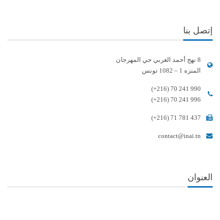
إتصل بنا
8 نهج أحمد الغربي حي المهرجان
المنزه 1 – 1082 تونس
(+216) 70 241 990
(+216) 70 241 996
(+216) 71 781 437
contact@inai.tn
العنوان