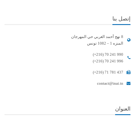
إتصل بنا
8 نهج أحمد الغربي حي المهرجان
المنزه 1 – 1082 تونس
(+216) 70 241 990
(+216) 70 241 996
(+216) 71 781 437
contact@inai.tn
العنوان