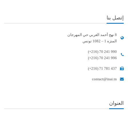
إتصل بنا
8 نهج أحمد الغربي حي المهرجان
المنزه 1 – 1082 تونس
(+216) 70 241 990
(+216) 70 241 996
(+216) 71 781 437
contact@inai.tn
العنوان