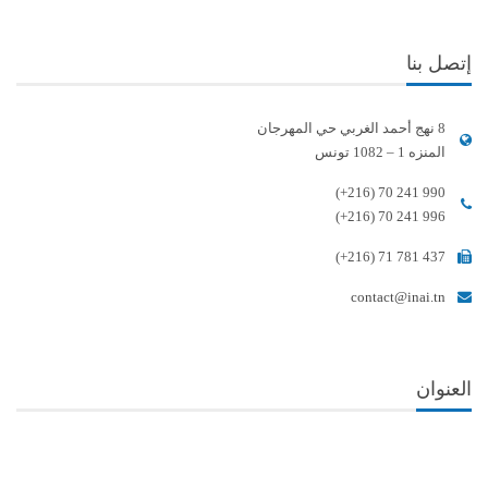
إتصل بنا
8 نهج أحمد الغربي حي المهرجان
المنزه 1 – 1082 تونس
(+216) 70 241 990
(+216) 70 241 996
(+216) 71 781 437
contact@inai.tn
العنوان