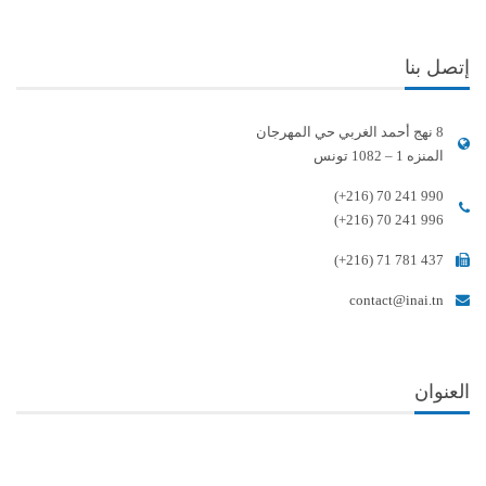
إتصل بنا
8 نهج أحمد الغربي حي المهرجان
المنزه 1 – 1082 تونس
(+216) 70 241 990
(+216) 70 241 996
(+216) 71 781 437
contact@inai.tn
العنوان