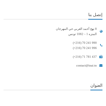
إتصل بنا
8 نهج أحمد الغربي حي المهرجان
المنزه 1 – 1082 تونس
(+216) 70 241 990
(+216) 70 241 996
(+216) 71 781 437
contact@inai.tn
العنوان