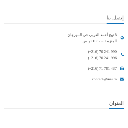
إتصل بنا
8 نهج أحمد الغربي حي المهرجان
المنزه 1 – 1082 تونس
(+216) 70 241 990
(+216) 70 241 996
(+216) 71 781 437
contact@inai.tn
العنوان