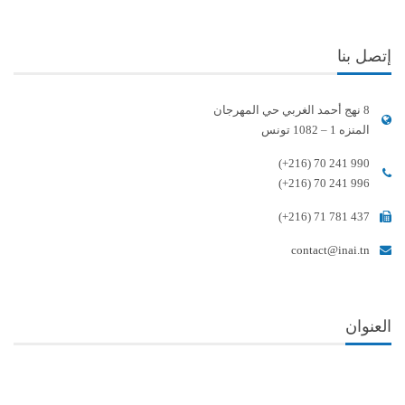
إتصل بنا
8 نهج أحمد الغربي حي المهرجان
المنزه 1 – 1082 تونس
(+216) 70 241 990
(+216) 70 241 996
(+216) 71 781 437
contact@inai.tn
العنوان