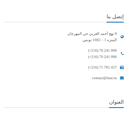
إتصل بنا
8 نهج أحمد الغربي حي المهرجان
المنزه 1 – 1082 تونس
(+216) 70 241 990
(+216) 70 241 996
(+216) 71 781 437
contact@inai.tn
العنوان