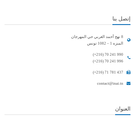
إتصل بنا
8 نهج أحمد الغربي حي المهرجان
المنزه 1 – 1082 تونس
(+216) 70 241 990
(+216) 70 241 996
(+216) 71 781 437
contact@inai.tn
العنوان