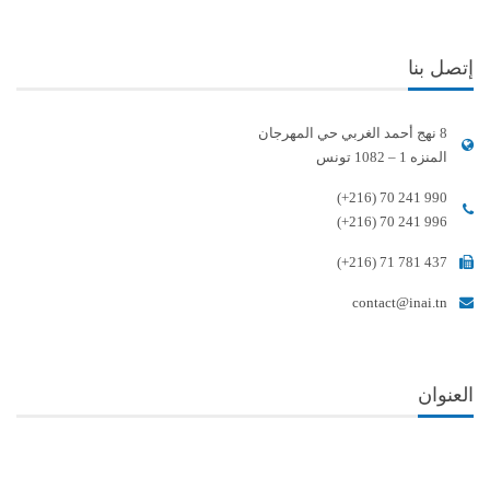
إتصل بنا
8 نهج أحمد الغربي حي المهرجان
المنزه 1 – 1082 تونس
(+216) 70 241 990
(+216) 70 241 996
(+216) 71 781 437
contact@inai.tn
العنوان