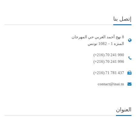
إتصل بنا
8 نهج أحمد الغربي حي المهرجان
المنزه 1 – 1082 تونس
(+216) 70 241 990
(+216) 70 241 996
(+216) 71 781 437
contact@inai.tn
العنوان