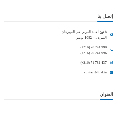
إتصل بنا
8 نهج أحمد الغربي حي المهرجان
المنزه 1 – 1082 تونس
(+216) 70 241 990
(+216) 70 241 996
(+216) 71 781 437
contact@inai.tn
العنوان