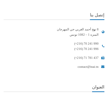
إتصل بنا
8 نهج أحمد الغربي حي المهرجان
المنزه 1 – 1082 تونس
(+216) 70 241 990
(+216) 70 241 996
(+216) 71 781 437
contact@inai.tn
العنوان