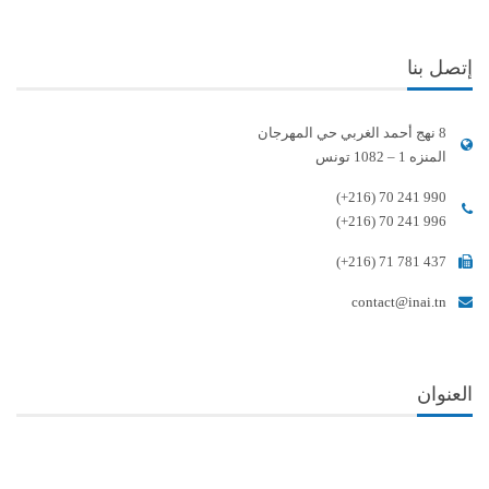
إتصل بنا
8 نهج أحمد الغربي حي المهرجان
المنزه 1 – 1082 تونس
(+216) 70 241 990
(+216) 70 241 996
(+216) 71 781 437
contact@inai.tn
العنوان