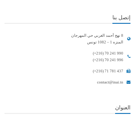
إتصل بنا
8 نهج أحمد الغربي حي المهرجان
المنزه 1 – 1082 تونس
(+216) 70 241 990
(+216) 70 241 996
(+216) 71 781 437
contact@inai.tn
العنوان