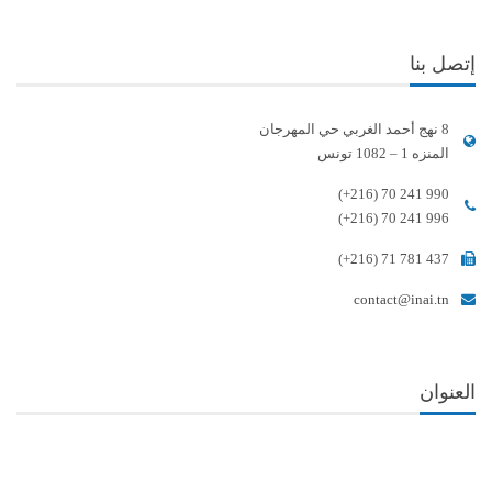
إتصل بنا
8 نهج أحمد الغربي حي المهرجان
المنزه 1 – 1082 تونس
(+216) 70 241 990
(+216) 70 241 996
(+216) 71 781 437
contact@inai.tn
العنوان